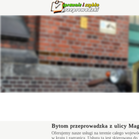
Bytom przeprowadzka z ulicy Ma
Oferujemy nasze usługi na terenie całego wojewó
w kraju i zagranicą. Usługa ta jest skierowana d