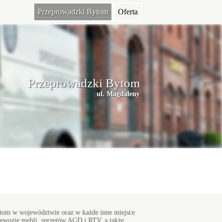
Przeprowadzki Bytom
Oferta
Przeprowadzki Bytom
ul. Magdaleny
Bytom w województwie oraz w każde inne miejsce
rzewozie mebli, sprzętów AGD i RTV, a także