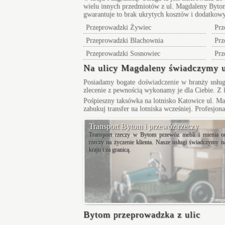
wielu innych przedmiotów z ul.
Magdaleny Byto
gwarantuje to brak ukrytych kosztów i dodatkowy
Przeprowadzki Żywiec
Prz
Przeprowadzki Blachownia
Prz
Przeprowadzki Sosnowiec
Prz
Na ulicy Magdaleny świadczymy u
Posiadamy bogate doświadczenie w branży usług
zlecenie z pewnością wykonamy je dla Ciebie. Z 
Pośpieszny
taksówka na lotnisko Katowice
ul. Ma
zabukuj transfer na lotniska wcześniej. Profesjon
Transport Bytom i przewóz rzeczy
Transport rzeczy w Bytom przewóz mebli i mienia o
rzeczy na życzenie klienta. Nasze usługi świadczymy na
kraju i za granicą.
Transp
Bytom przeprowadzka z ulic