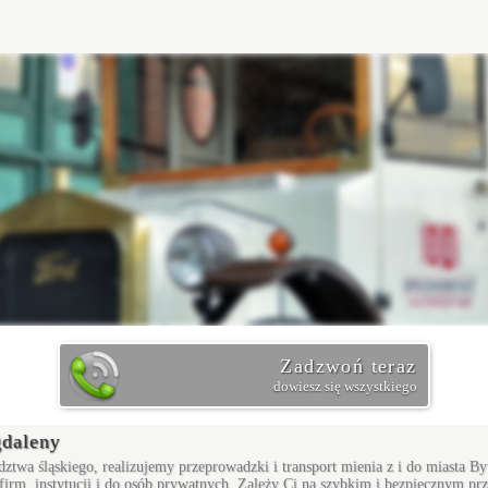
Zadzwoń teraz
dowiesz się wszystkiego
gdaleny
dztwa śląskiego, realizujemy przeprowadzki i transport mienia z i do miasta 
o firm, instytucji i do osób prywatnych. Zależy Ci na szybkim i bezpiecznym p