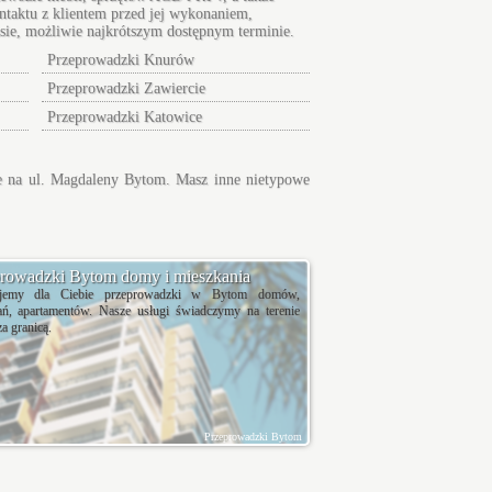
ntaktu z klientem przed jej wykonaniem,
asie, możliwie najkrótszym dostępnym terminie.
Przeprowadzki Knurów
Przeprowadzki Zawiercie
Przeprowadzki Katowice
ie na ul. Magdaleny Bytom. Masz inne nietypowe
rowadzki Bytom domy i mieszkania
zujemy dla Ciebie przeprowadzki w Bytom domów,
ań, apartamentów. Nasze usługi świadczymy na terenie
za granicą.
Przeprowadzki Bytom