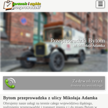
☰
Przeprowadzki Bytom
ul. Mikołaja Adamka
Zadzwoń teraz
dowiesz się wszystkiego
Bytom przeprowadzka z ulicy Mikołaja Adamka
Oferujemy nasze usługi na terenie całego województwa śląskiego,
realizujemy przeprowadzki i transport mienia z i do miasta Bytom w