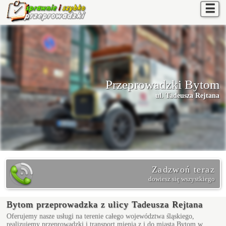
☰
Przeprowadzki Bytom
ul. Tadeusza Rejtana
Zadzwoń teraz
dowiesz się wszystkiego
Bytom przeprowadzka z ulicy Tadeusza Rejtana
Oferujemy nasze usługi na terenie całego województwa śląskiego,
realizujemy przeprowadzki i transport mienia z i do miasta Bytom w