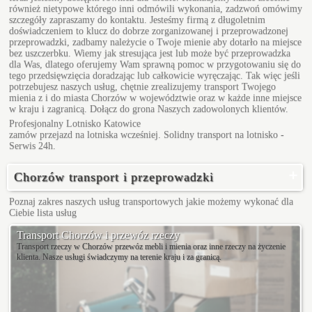
również nietypowe którego inni odmówili wykonania, zadzwoń omówimy
szczegóły zapraszamy do kontaktu. Jesteśmy firmą z długoletnim
doświadczeniem to klucz do dobrze zorganizowanej i przeprowadzonej
przeprowadzki, zadbamy należycie o Twoje mienie aby dotarło na miejsce
bez uszczerbku. Wiemy jak stresująca jest lub może być przeprowadzka
dla Was, dlatego oferujemy Wam sprawną pomoc w przygotowaniu się do
tego przedsięwzięcia doradzając lub całkowicie wyręczając. Tak więc jeśli
potrzebujesz naszych usług, chętnie zrealizujemy transport Twojego
mienia z i do miasta Chorzów w województwie oraz w każde inne miejsce
w kraju i zagranicą. Dołącz do grona Naszych zadowolonych klientów.
Profesjonalny
Lotnisko Katowice
zamów przejazd na lotniska wcześniej. Solidny transport na lotnisko -
Serwis 24h.
Chorzów transport i przeprowadzki
Poznaj zakres naszych usług transportowych jakie możemy wykonać dla
Ciebie
lista usług
Transport Chorzów i przewóz rzeczy
Transport rzeczy w Chorzów przewóz mebli i mienia oraz inne rzeczy na życzenie
klienta. Nasze usługi świadczymy na terenie kraju i za granicą.
Bałtycka
Bolesława Prusa