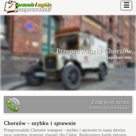
☰
Przeprowadzki Chorzów
Najniższe ceny
Zadzwoń teraz
dowiesz się wszystkiego
Chorzów - szybko i sprawnie
Przeprowadzki Chorzów
transport - szybko i sprawnie to nasza dewiza
teraz jesteśmy dostępni również dla Ciebie. Realizujemy każde zlecenie