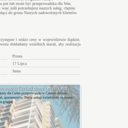
a jest lub może być przeprowadzka dla Was,
ięc jeśli potrzebujesz naszych usług, chętnie
Dołącz do grona Naszych zadowolonych klientów.
rzystępne i niskie ceny w województwie śląskim.
ewozu dokładamy wszelkich starań, aby realizacja
Prosta
17 Lipca
Jasna
rowadzki Czeladź domy i mieszkania
jemy dla Ciebie przeprowadzki w Czeladź domów,
ń, apartamentów. Nasze usługi świadczymy na terenie
za granicą.