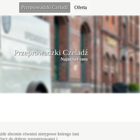
Przeprowadzki Czeladź
Oferta
Przeprowadzki Czeladź
Najniższe ceny
ażde zlecenie również nietypowe którego inni
lucz do dobrze zorganizowanej i