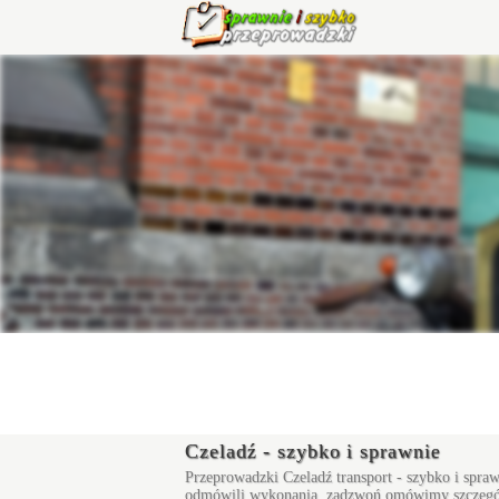
Czeladź - szybko i sprawnie
Przeprowadzki Czeladź
transport - szybko i spra
odmówili wykonania, zadzwoń omówimy szczegóły