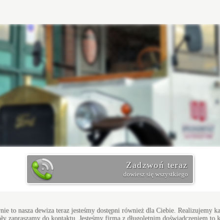
Zadzwoń teraz
dowiesz się wszystkiego
wnie to nasza dewiza teraz jesteśmy dostępni również dla Ciebie. Realizujemy k
 zapraszamy do kontaktu. Jesteśmy firmą z długoletnim doświadczeniem to k