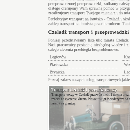
przeprowadzonej przeprowadzki, zadbamy należyci
dlatego oferujemy Wam sprawną pomoc w przygotow
zrealizujemy transport Twojego mienia z i do mi
Perfekcyjny
transport na lotnisko - Czeladź
i okol
zaklep transport na lotniska przed terminem. Tani
Czeladź transport i przeprowadzki
Poniżej przedstawiamy listę ulic miasta Czelad
Nasi pracownicy posiadają niezbędną wiedzę i z 
całego zlecenia przebiegła bezproblemowo.
Legionów
Koś
Piastowska
Wes
Brynicka
Łąc
Poznaj zakres naszych usług transportowych jak
Transport Czeladź i przewóz rzeczy
Transport rzeczy w Czeladź przewóz mebli i mienia oraz 
rzeczy na życzenie klienta. Nasze usługi świadczymy na t
kraju i za granicą.