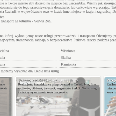
e o Twoje mienie aby dotarło na miejsce bez uszczerbku. Wiemy jak stresując
aniu się do tego przedsięwzięcia doradzając lub całkowicie wyręczając. Tak w
asta Czeladź w województwie oraz w każde inne miejsce w kraju i zagranicą. 
ice
 transport na lotnisko - Serwis 24h.
ź na której wykonujemy nasze usługi przeprowadzek i transportu Oferujemy p
najwyższą starannością zadbają o bezpieczeństwa Państwa rzeczy podczas prz
cielna
Wiśniowa
oła
Skałka
zna
Kamionka
ie możemy wykonać dla Ciebie
lista usług
Przeprowadzki Czeladź biura i firmy
Przep
inne
Realizujemy kompleksowe przeprowadzki w Czeladź biur, firm,
Realizu
erenie
archiwów, bibliotek, instytucji, magazynów i szkół. Nasze usługi
mieszka
świadczymy na terenie kraju i za granicą.
kraju i 