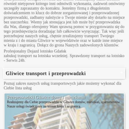
również nietypowe którego inni odmówili wykonania, zadzwoń omówimy
szczegóły zapraszamy do kontaktu. Jesteśmy firmą z długoletnim
doświadczeniem to klucz do dobrze zorganizowanej i przeprowadzonej
przeprowadzki, zadbamy należycie o Twoje mienie aby dotarło na miejsce
bez uszczerbku. Wiemy jak stresująca jest lub może być przeprowadzka
dla Was, dlatego oferujemy Wam sprawną pomoc w przygotowaniu się do
tego przedsięwzięcia doradzając lub całkowicie wyręczając. Tak więc jeśli
potrzebujesz naszych usług, chętnie zrealizujemy transport Twojego
mienia z i do miasta Gliwice w województwie oraz w każde inne miejsce
w kraju i zagranicą. Dołącz do grona Naszych zadowolonych klientów.
Profesjonalny
Dojazd lotnisko Gdańsk
zabukuj transport na lotniska wcześniej. Sprawdzony transport na lotnisko
- Serwis 24h.
Gliwice transport i przeprowadzki
Poznaj zakres naszych usług transportowych jakie możemy wykonać dla
Ciebie
lista usług
Przeprowadzki Gliwice domy i mieszkania
Realizujemy dla Ciebie przeprowadzki w Gliwice domów, mieszkań, apartamentów.
Nasze usługi świadczymy na terenie kraju i za granicą.
Długa
Willowa