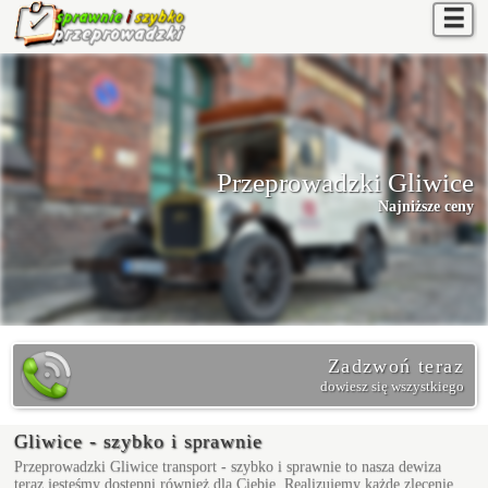
☰
Przeprowadzki Gliwice
Najniższe ceny
Zadzwoń teraz
dowiesz się wszystkiego
Gliwice - szybko i sprawnie
Przeprowadzki Gliwice
transport - szybko i sprawnie to nasza dewiza
teraz jesteśmy dostępni również dla Ciebie. Realizujemy każde zlecenie