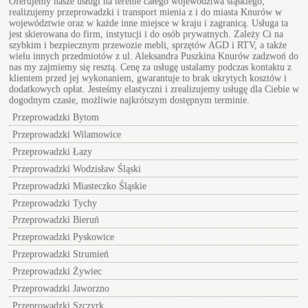
Oferujemy nasze usługi na terenie całego województwa śląskiego,
realizujemy przeprowadzki i transport mienia z i do miasta Knurów w
województwie oraz w każde inne miejsce w kraju i zagranicą. Usługa ta
jest skierowana do firm, instytucji i do osób prywatnych. Zależy Ci na
szybkim i bezpiecznym przewozie mebli, sprzętów AGD i RTV, a także
wielu innych przedmiotów z ul.
Aleksandra Puszkina Knurów
zadzwoń do
nas my zajmiemy się resztą. Cenę za usługę ustalamy podczas kontaktu z
klientem przed jej wykonaniem, gwarantuje to brak ukrytych kosztów i
dodatkowych opłat. Jesteśmy elastyczni i zrealizujemy usługę dla Ciebie w
dogodnym czasie, możliwie najkrótszym dostępnym terminie.
Przeprowadzki Bytom
Przeprowadzki Wilamowice
Przeprowadzki Łazy
Przeprowadzki Wodzisław Śląski
Przeprowadzki Miasteczko Śląskie
Przeprowadzki Tychy
Przeprowadzki Bieruń
Przeprowadzki Pyskowice
Przeprowadzki Strumień
Przeprowadzki Żywiec
Przeprowadzki Jaworzno
Przeprowadzki Szczyrk