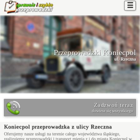
☰
Przeprowadzki Koniecpol
ul. Rzeczna
Zadzwoń teraz
dowiesz się wszystkiego
Koniecpol przeprowadzka z ulicy Rzeczna
Oferujemy nasze usługi na terenie całego województwa śląskiego,
realizujemy przeprowadzki i transport mienia z i do miasta Koniecpol w