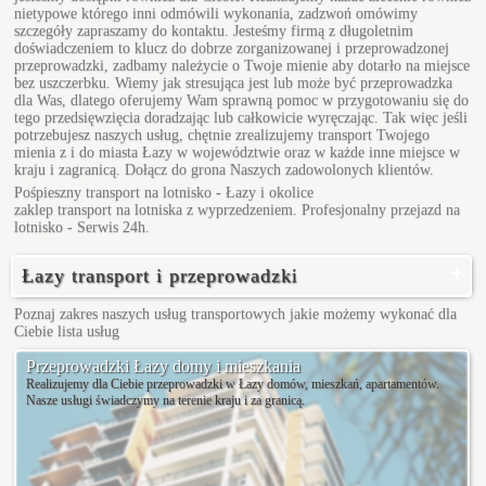
nietypowe którego inni odmówili wykonania, zadzwoń omówimy
szczegóły zapraszamy do kontaktu. Jesteśmy firmą z długoletnim
doświadczeniem to klucz do dobrze zorganizowanej i przeprowadzonej
przeprowadzki, zadbamy należycie o Twoje mienie aby dotarło na miejsce
bez uszczerbku. Wiemy jak stresująca jest lub może być przeprowadzka
dla Was, dlatego oferujemy Wam sprawną pomoc w przygotowaniu się do
tego przedsięwzięcia doradzając lub całkowicie wyręczając. Tak więc jeśli
potrzebujesz naszych usług, chętnie zrealizujemy transport Twojego
mienia z i do miasta Łazy w województwie oraz w każde inne miejsce w
kraju i zagranicą. Dołącz do grona Naszych zadowolonych klientów.
Pośpieszny
transport na lotnisko - Łazy
i okolice
zaklep transport na lotniska z wyprzedzeniem. Profesjonalny przejazd na
lotnisko - Serwis 24h.
Łazy transport i przeprowadzki
Poznaj zakres naszych usług transportowych jakie możemy wykonać dla
Ciebie
lista usług
Przeprowadzki Łazy domy i mieszkania
Realizujemy dla Ciebie przeprowadzki w Łazy domów, mieszkań, apartamentów.
Nasze usługi świadczymy na terenie kraju i za granicą.
Projektowana
Mokra