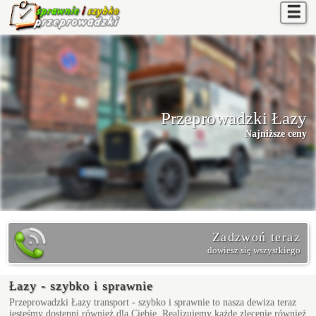
☰
Przeprowadzki Łazy
Najniższe ceny
Zadzwoń teraz
dowiesz się wszystkiego
Łazy - szybko i sprawnie
Przeprowadzki Łazy
transport - szybko i sprawnie to nasza dewiza teraz
jesteśmy dostępni również dla Ciebie. Realizujemy każde zlecenie również