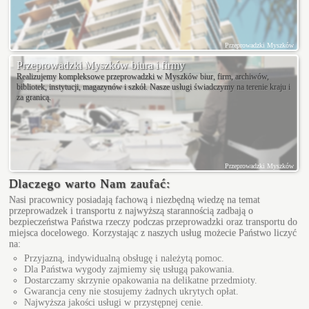
Przeprowadzki Myszków
Przeprowadzki Myszków biura i firmy
Realizujemy kompleksowe przeprowadzki w Myszków biur, firm, archiwów,
bibliotek, instytucji, magazynów i szkół. Nasze usługi świadczymy na terenie kraju i
za granicą.
Przeprowadzki Myszków
Dlaczego warto Nam zaufać:
Nasi pracownicy posiadają fachową i niezbędną wiedzę na temat
przeprowadzek i transportu z najwyższą starannością zadbają o
bezpieczeństwa Państwa rzeczy podczas przeprowadzki oraz transportu do
miejsca docelowego. Korzystając z naszych usług możecie Państwo liczyć
na:
Przyjazną, indywidualną obsługę i należytą pomoc.
Dla Państwa wygody zajmiemy się usługą pakowania.
Dostarczamy skrzynie opakowania na delikatne przedmioty.
Gwarancja ceny nie stosujemy żadnych ukrytych opłat.
Najwyższa jakości usługi w przystępnej cenie.