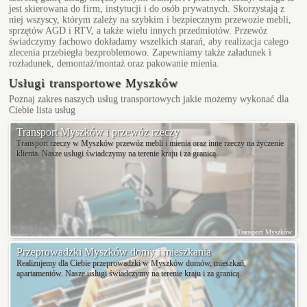
jest skierowana do firm, instytucji i do osób prywatnych. Skorzystają z
niej wszyscy, którym zależy na szybkim i bezpiecznym przewozie mebli,
sprzętów AGD i RTV, a także wielu innych przedmiotów. Przewóz
świadczymy fachowo dokładamy wszelkich starań, aby realizacja całego
zlecenia przebiegła bezproblemowo. Zapewniamy także załadunek i
rozładunek, demontaż/montaż oraz pakowanie mienia.
Usługi transportowe Myszków
Poznaj zakres naszych usług transportowych jakie możemy wykonać dla
Ciebie
lista usług
Transport Myszków i przewóz rzeczy
Transport rzeczy w Myszków przewóz mebli i mienia oraz inne rzeczy na życzenie
klienta. Nasze usługi świadczymy na terenie kraju i za granicą.
Transport Myszków
Przeprowadzki Myszków domy i mieszkania
Realizujemy dla Ciebie przeprowadzki w Myszków domów, mieszkań,
apartamentów. Nasze usługi świadczymy na terenie kraju i za granicą.