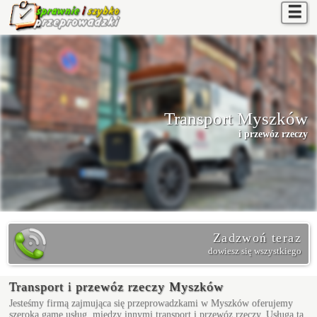
☰
Transport Myszków
i przewóz rzeczy
Zadzwoń teraz
dowiesz się wszystkiego
Transport i przewóz rzeczy Myszków
Jesteśmy firmą zajmująca się przeprowadzkami w Myszków oferujemy
szeroką gamę usług, między innymi transport i przewóz rzeczy. Usługa ta