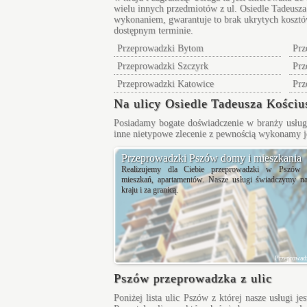
wielu innych przedmiotów z ul.
Osiedle Tadeusz
wykonaniem, gwarantuje to brak ukrytych kosztów
dostępnym terminie.
Przeprowadzki Bytom
Prz
Przeprowadzki Szczyrk
Prz
Przeprowadzki Katowice
Prz
Na ulicy Osiedle Tadeusza Kościu
Posiadamy bogate doświadczenie w branży usług
inne nietypowe zlecenie z pewnością wykonamy je
Przeprowadzki Pszów domy i mieszkania
Realizujemy dla Ciebie przeprowadzki w Pszów
mieszkań, apartamentów. Nasze usługi świadczymy na
kraju i za granicą.
Przeprowad
Pszów przeprowadzka z ulic
Poniżej lista ulic Pszów z której nasze usługi 