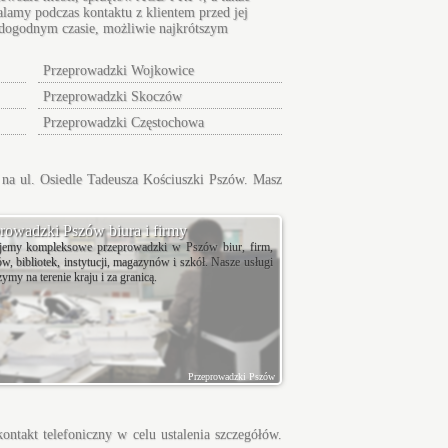
lamy podczas kontaktu z klientem przed jej
w dogodnym czasie, możliwie najkrótszym
Przeprowadzki Wojkowice
Przeprowadzki Skoczów
Przeprowadzki Częstochowa
na ul. Osiedle Tadeusza Kościuszki Pszów. Masz
rowadzki Pszów biura i firmy
ujemy kompleksowe przeprowadzki w Pszów biur, firm,
w, bibliotek, instytucji, magazynów i szkół. Nasze usługi
ymy na terenie kraju i za granicą.
Przeprowadzki Pszów
ontakt telefoniczny w celu ustalenia szczegółów.