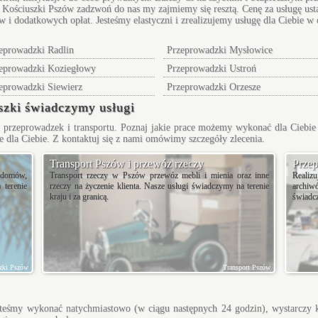
a Kościuszki Pszów
zadzwoń do nas my zajmiemy się resztą. Cenę za usługę usta
 i dodatkowych opłat. Jesteśmy elastyczni i zrealizujemy usługę dla Ciebie 
eprowadzki Radlin
Przeprowadzki Mysłowice
eprowadzki Koziegłowy
Przeprowadzki Ustroń
eprowadzki Siewierz
Przeprowadzki Orzesze
szki świadczymy usługi
 przeprowadzek i transportu. Poznaj jakie prace możemy wykonać dla Ciebie 
 dla Ciebie. Z kontaktuj się z nami omówimy szczegóły zlecenia.
Transport Pszów i przewóz rzeczy
Przep
 domów,
Transport rzeczy w Pszów przewóz mebli i mienia oraz inne
Realiz
 terenie
rzeczy na życzenie klienta. Nasze usługi świadczymy na terenie
archiwó
kraju i za granicą.
świadcz
zki Pszów
Transport Pszów
jesteśmy wykonać natychmiastowo (w ciągu następnych 24 godzin), wystarczy k