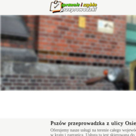
Pszów przeprowadzka z ulicy Osie
Oferujemy nasze usługi na terenie całego wojewó
w kraju i zagranicą. Usługa ta jest skierowana d