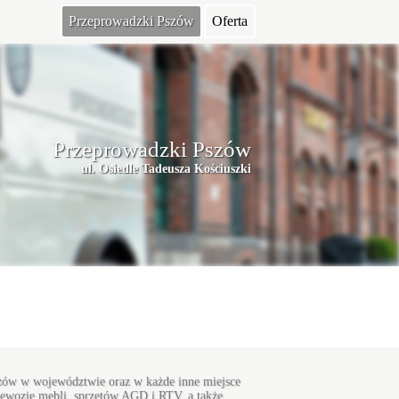
Przeprowadzki Pszów
Oferta
Przeprowadzki Pszów
ul. Osiedle Tadeusza Kościuszki
Pszów w województwie oraz w każde inne miejsce
rzewozie mebli, sprzętów AGD i RTV, a także