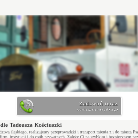
Zadzwoń teraz
dowiesz się wszystkiego
dle Tadeusza Kościuszki
dztwa śląskiego, realizujemy przeprowadzki i transport mienia z i do miasta 
o firm, instytucji i do osób prywatnych. Zależy Ci na szybkim i bezpiecznym p