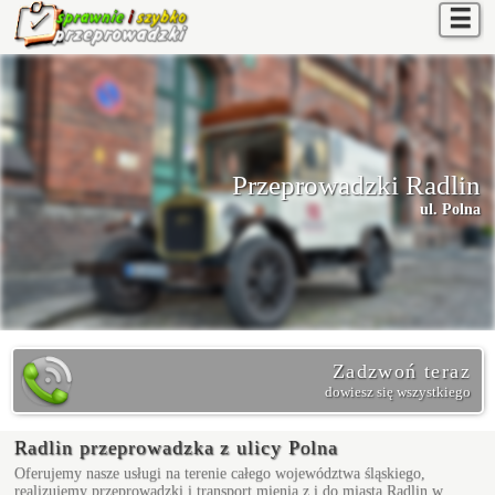
☰
Przeprowadzki Radlin
ul. Polna
Zadzwoń teraz
dowiesz się wszystkiego
Radlin przeprowadzka z ulicy Polna
Oferujemy nasze usługi na terenie całego województwa śląskiego,
realizujemy przeprowadzki i transport mienia z i do miasta Radlin w