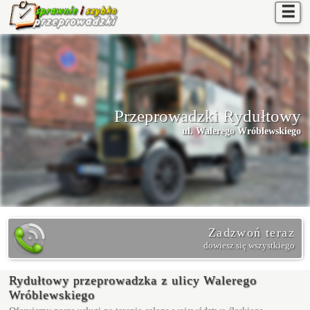
☰
Przeprowadzki Rydułtowy
ul. Walerego Wróblewskiego
Zadzwoń teraz
dowiesz się wszystkiego
Rydułtowy przeprowadzka z ulicy Walerego
Wróblewskiego