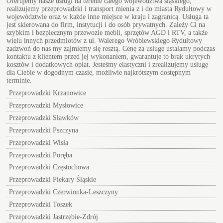
Oferujemy nasze usługi na terenie całego województwa śląskiego,
realizujemy przeprowadzki i transport mienia z i do miasta Rydułtowy w
województwie oraz w każde inne miejsce w kraju i zagranicą. Usługa ta
jest skierowana do firm, instytucji i do osób prywatnych. Zależy Ci na
szybkim i bezpiecznym przewozie mebli, sprzętów AGD i RTV, a także
wielu innych przedmiotów z ul.
Walerego Wróblewskiego Rydułtowy
zadzwoń do nas my zajmiemy się resztą. Cenę za usługę ustalamy podczas
kontaktu z klientem przed jej wykonaniem, gwarantuje to brak ukrytych
kosztów i dodatkowych opłat. Jesteśmy elastyczni i zrealizujemy usługę
dla Ciebie w dogodnym czasie, możliwie najkrótszym dostępnym
terminie.
Przeprowadzki Krzanowice
Przeprowadzki Mysłowice
Przeprowadzki Sławków
Przeprowadzki Pszczyna
Przeprowadzki Wisła
Przeprowadzki Poręba
Przeprowadzki Częstochowa
Przeprowadzki Piekary Śląskie
Przeprowadzki Czerwionka-Leszczyny
Przeprowadzki Toszek
Przeprowadzki Jastrzębie-Zdrój