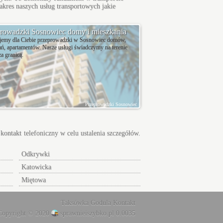
res naszych usług transportowych jakie
rowadzki Sosnowiec domy i mieszkania
ujemy dla Ciebie przeprowadzki w Sosnowiec domów,
ń, apartamentów. Nasze usługi świadczymy na terenie
za granicą.
Przeprowadzki Sosnowiec
kontakt telefoniczny w celu ustalenia szczegółów.
Odkrywki
Katowicka
Miętowa
Taksówka Godula
Kontakt
Copyright © 2020
sprawnieiszybko.pl 0.0035