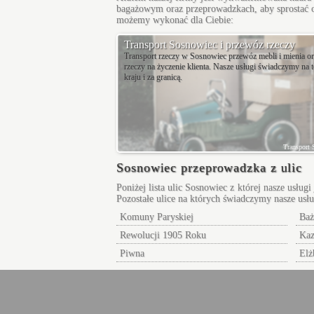
bagażowym oraz przeprowadzkach, aby sprostać 
możemy wykonać dla Ciebie:
Transport Sosnowiec i przewóz rzeczy
Transport rzeczy w Sosnowiec przewóz mebli i mienia or
rzeczy na życzenie klienta. Nasze usługi świadczymy na t
kraju i za granicą.
Transport
Sosnowiec przeprowadzka z ulic
Poniżej lista ulic Sosnowiec z której nasze usłu
Pozostałe
ulice na których świadczymy nasze usł
Komuny Paryskiej
Baż
Rewolucji 1905 Roku
Kaz
Piwna
Elż