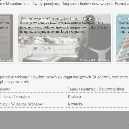
oczekiwaniom klientów dysponujemy flotą samochodów dostawczych. Poznaj zak
Przeprowadzki Sosnowiec biura i firmy
Przep
az inne
Realizujemy kompleksowe przeprowadzki w Sosnowiec biur,
Realiz
erenie
firm, archiwów, bibliotek, instytucji, magazynów i szkół. Nasze
mieszka
usługi świadczymy na terenie kraju i za granicą.
kraju i 
 Sosnowiec
Przeprowadzki Sosnowiec
gi jesteśmy wykonać natychmiastowo (w ciągu następnych 24 godzin), wystarczy 
ugi przeprowadzek
antów
Tajnej Organizacji Nauczycielskiej
imierza Tetmajera
Krakusa
biety i Wilhelma Schonów
Krynicka