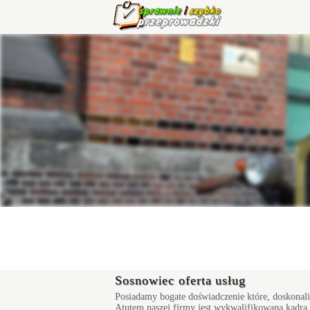
Sosnowiec oferta usług
Posiadamy bogate doświadczenie które, doskonali
Atutem naszej firmy jest wykwalifikowana kadra