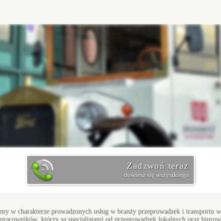
Zadzwoń teraz
dowiesz się wszystkiego
my w charakterze prowadzonych usług w branży przeprowadzek i transportu w S
 pracowników, którzy są specjalistami od przeprowadzek lokalnych oraz biuro