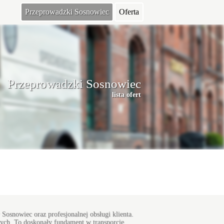
Przeprowadzki Sosnowiec
Oferta
Przeprowadzki Sosnowiec
lista ofert
osnowiec oraz profesjonalnej obsługi klienta.
wych. To doskonały fundament w transporcie