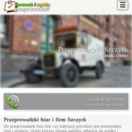
☰
Przeprowadzki Szczyrk
biura i firmy
Zadzwoń teraz
dowiesz się wszystkiego
Przeprowadzki biur i firm Szczyrk
Do przeprowadzek firm biur czy instytucji potrzebny jest przemyślany
plan i strategia, dzięki którym zmiana siedziby odbędzie się szybko i