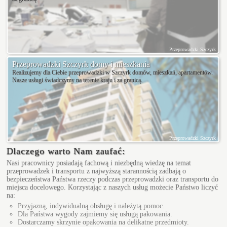
Przeprowadzki Szczyrk
Przeprowadzki Szczyrk domy i mieszkania
Realizujemy dla Ciebie przeprowadzki w Szczyrk domów, mieszkań, apartamentów.
Nasze usługi świadczymy na terenie kraju i za granicą.
Przeprowadzki Szczyrk
Dlaczego warto Nam zaufać:
Nasi pracownicy posiadają fachową i niezbędną wiedzę na temat
przeprowadzek i transportu z najwyższą starannością zadbają o
bezpieczeństwa Państwa rzeczy podczas przeprowadzki oraz transportu do
miejsca docelowego. Korzystając z naszych usług możecie Państwo liczyć
na:
Przyjazną, indywidualną obsługę i należytą pomoc.
Dla Państwa wygody zajmiemy się usługą pakowania.
Dostarczamy skrzynie opakowania na delikatne przedmioty.