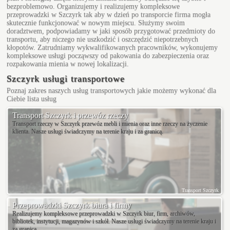
bezproblemowo. Organizujemy i realizujemy kompleksowe
przeprowadzki w Szczyrk tak aby w dzień po transporcie firma mogła
skutecznie funkcjonować w nowym miejscu. Służymy swoim
doradztwem, podpowiadamy w jaki sposób przygotować przedmioty do
transportu, aby niczego nie uszkodzić i oszczędzić niepotrzebnych
kłopotów. Zatrudniamy wykwalifikowanych pracowników, wykonujemy
kompleksowe usługi począwszy od pakowania do zabezpieczenia oraz
rozpakowania mienia w nowej lokalizacji.
Szczyrk usługi transportowe
Poznaj zakres naszych usług transportowych jakie możemy wykonać dla
Ciebie
lista usług
Transport Szczyrk i przewóz rzeczy
Transport rzeczy w Szczyrk przewóz mebli i mienia oraz inne rzeczy na życzenie
klienta. Nasze usługi świadczymy na terenie kraju i za granicą.
Transport Szczyrk
Przeprowadzki Szczyrk biura i firmy
Realizujemy kompleksowe przeprowadzki w Szczyrk biur, firm, archiwów,
bibliotek, instytucji, magazynów i szkół. Nasze usługi świadczymy na terenie kraju i
za granicą.