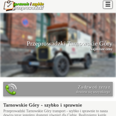
☰
Przeprowadzki Tarnowskie Góry
Najniższe ceny
Zadzwoń teraz
dowiesz się wszystkiego
Tarnowskie Góry - szybko i sprawnie
Przeprowadzki Tarnowskie Góry
transport - szybko i sprawnie to nasza
dewiza teraz jesteśmy dostępni również dla Ciebie. Realizujemy każde