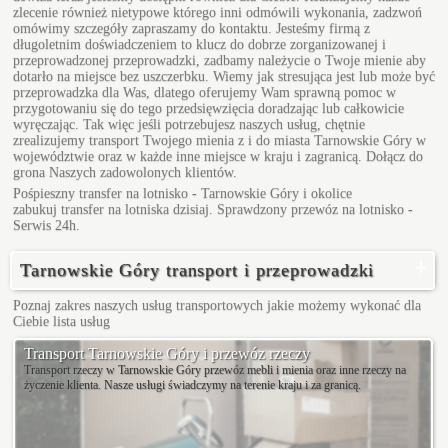
zlecenie również nietypowe którego inni odmówili wykonania, zadzwoń
omówimy szczegóły zapraszamy do kontaktu. Jesteśmy firmą z
długoletnim doświadczeniem to klucz do dobrze zorganizowanej i
przeprowadzonej przeprowadzki, zadbamy należycie o Twoje mienie aby
dotarło na miejsce bez uszczerbku. Wiemy jak stresująca jest lub może być
przeprowadzka dla Was, dlatego oferujemy Wam sprawną pomoc w
przygotowaniu się do tego przedsięwzięcia doradzając lub całkowicie
wyręczając. Tak więc jeśli potrzebujesz naszych usług, chętnie
zrealizujemy transport Twojego mienia z i do miasta Tarnowskie Góry w
województwie oraz w każde inne miejsce w kraju i zagranicą. Dołącz do
grona Naszych zadowolonych klientów.
Pośpieszny
transfer na lotnisko - Tarnowskie Góry
i okolice
zabukuj transfer na lotniska dzisiaj. Sprawdzony przewóz na lotnisko -
Serwis 24h.
Tarnowskie Góry transport i przeprowadzki
Poznaj zakres naszych usług transportowych jakie możemy wykonać dla
Ciebie
lista usług
Transport Tarnowskie Góry i przewóz rzeczy
Transport rzeczy w Tarnowskie Góry przewóz mebli i mienia oraz inne rzeczy na
życzenie klienta. Nasze usługi świadczymy na terenie kraju i za granicą.
Kamienna