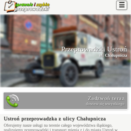
☰
Przeprowadzki Ustroń
ul. Chałupnicza
Zadzwoń teraz
dowiesz się wszystkiego
Ustroń przeprowadzka z ulicy Chałupnicza
Oferujemy nasze usługi na terenie całego województwa śląskiego,
realizujemy przeprowadzki i transport mienia z i do miasta Ustroń w