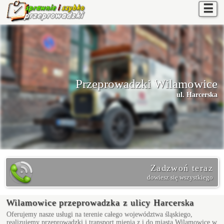
☰
Przeprowadzki Wilamowice
ul. Harcerska
Zadzwoń teraz
dowiesz się wszystkiego
Wilamowice przeprowadzka z ulicy Harcerska
Oferujemy nasze usługi na terenie całego województwa śląskiego,
realizujemy przeprowadzki i transport mienia z i do miasta Wilamowice w