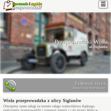
☰
Przeprowadzki Wisła
ul. Siglanów
Zadzwoń teraz
dowiesz się wszystkiego
Wisła przeprowadzka z ulicy Siglanów
Oferujemy nasze usługi na terenie całego województwa śląskiego,
realizujemy przeprowadzki i transport mienia z i do miasta Wisła w