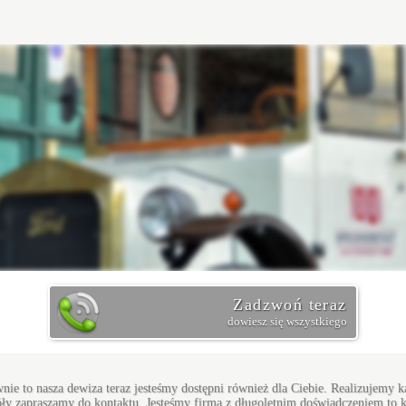
Zadzwoń teraz
dowiesz się wszystkiego
wnie to nasza dewiza teraz jesteśmy dostępni również dla Ciebie. Realizujemy 
 zapraszamy do kontaktu. Jesteśmy firmą z długoletnim doświadczeniem to k