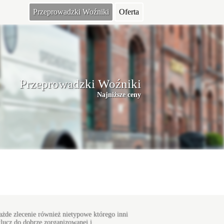
Przeprowadzki Woźniki
Oferta
Przeprowadzki Woźniki
Najniższe ceny
każde zlecenie również nietypowe którego inni
lucz do dobrze zorganizowanej i