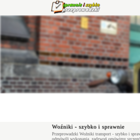
Woźniki - szybko i sprawnie
Przeprowadzki Woźniki
transport - szybko i spra
odmówili wykonania, zadzwoń omówimy szczegóły