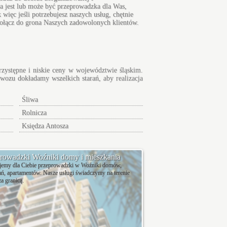
a jest lub może być przeprowadzka dla Was,
ięc jeśli potrzebujesz naszych usług, chętnie
Dołącz do grona Naszych zadowolonych klientów.
rzystępne i niskie ceny w województwie śląskim.
ewozu dokładamy wszelkich starań, aby realizacja
Śliwa
Rolnicza
Księdza Antosza
rowadzki Woźniki domy i mieszkania
ujemy dla Ciebie przeprowadzki w Woźniki domów,
ń, apartamentów. Nasze usługi świadczymy na terenie
za granicą.