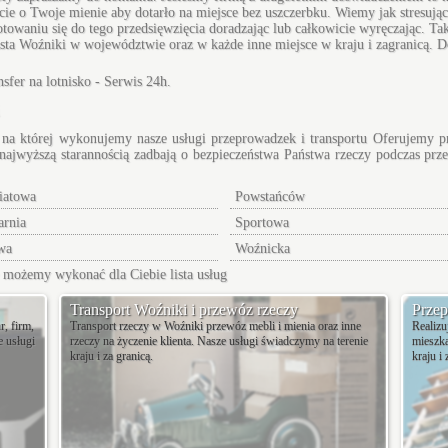
e o Twoje mienie aby dotarło na miejsce bez uszczerbku. Wiemy jak stresując
aniu się do tego przedsięwzięcia doradzając lub całkowicie wyręczając. Tak w
asta Woźniki w województwie oraz w każde inne miejsce w kraju i zagranicą. 
nsfer na lotnisko - Serwis 24h.
i na której wykonujemy nasze usługi przeprowadzek i transportu Oferujemy p
najwyższą starannością zadbają o bezpieczeństwa Państwa rzeczy podczas prz
iatowa
Powstańców
arnia
Sportowa
wa
Woźnicka
ie możemy wykonać dla Ciebie
lista usług
Transport Woźniki i przewóz rzeczy
Przep
, firm,
Transport rzeczy w Woźniki przewóz mebli i mienia oraz inne
Realiz
e usługi
rzeczy na życzenie klienta. Nasze usługi świadczymy na terenie
mieszka
kraju i za granicą.
kraju i 