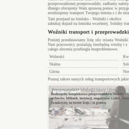
przeprowadzonej przeprowadzki, zadbamy należyci
dlatego oferujemy Wam sprawną pomoc w przygotow
zrealizujemy transport Twojego mienia z i do mi
Tani
przejazd na lotnisko - Woźniki
i okolice
zabukuj dojazd na lotniska wcześniej. Solidny tra
Woźniki transport i przeprowadzki
Poniżej przedstawiamy listę ulic miasta Woźnik
Nasi pracownicy posiadają niezbędną wiedzę i z 
całego zlecenia przebiegła bezproblemowo.
Wolności
Kw
Skalna
Sol
Górna
No
Poznaj zakres naszych usług transportowych jak
Przeprowadzki Woźniki biura i firmy
Realizujemy kompleksowe przeprowadzki w Woźniki biur
archiwów, bibliotek, instytucji, magazynów i szkół. Nasz
świadczymy na terenie kraju i za granicą.